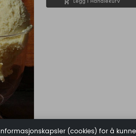
shopping_cart
Legg I Handlekurv
informasjonskapsler (cookies) for å kunne