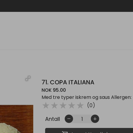
71. COPA ITALIANA
NOK 95.00
Med tre typer iskrem og saus Allergen:
( )
( )
( )
( )
( )
★
★
★
★
★
(0)
Antall
remove
add