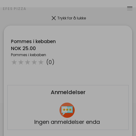
menu
EFES PIZZA
clear
Trykk for å lukke
Pommes i kebaben
NOK 25.00
Pommes i kebaben
( )
( )
( )
( )
( )
★
★
★
★
★
(0)
Anmeldelser
Kontakt
Ingen anmeldelser enda
pin_drop
Ulvedalen 1 , 5132 Flaktveit
mail
efespizza4@gmail.com