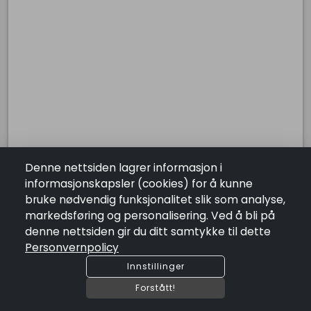
phone
+4755013995
ORG. NR: 999081185
Lenker
Kontakt Oss
Salgsbetingelser
Personvernpolicy
Åpningstider
Mandag:
13:00 - 23:00
Tirsdag:
13:00 - 23:00
Onsdag:
13:00 - 23:00
Denne nettsiden lagrer informasjon i
Torsdag:
13:00 - 23:00
informasjonskapsler (cookies) for å kunne
Fredag:
13:00 - 23:00
bruke nødvendig funksjonalitet slik som analyse,
Lørdag:
13:00 - 23:00
markedsføring og personalisering. Ved å bli på
Søndag:
13:00 - 23:00
Efes Pizza
denne nettsiden gir du ditt samtykke til dette
Personvernpolicy
Antall
remove
add
Innstillinger
shopping_cart
Legg I Handlekurv
Forstått!
COPYRIGHT @2026 by
SUSOFT